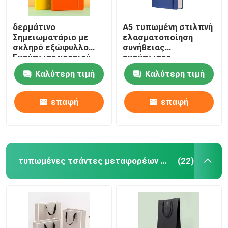
δερμάτινο
A5 τυπωμένη στιλπνή
Σημειωματάριο με
ελασματοποίηση
σκληρό εξώφυλλο
συνήθειας
Εκτύπωση χαρτιού
εκτύπωσης
τέχνης Υπηρεσίες
σημειωματάριων
Καλύτερη τιμή
Καλύτερη τιμή
εκτύπωσης βιβλίων
βιβλίων με σκληρό
με σκληρό εξώφυλλο
εξώφυλλο
επαφή
επαφή
τυπωμένες τσάντες μεταφορέων εγγράφου
(22)