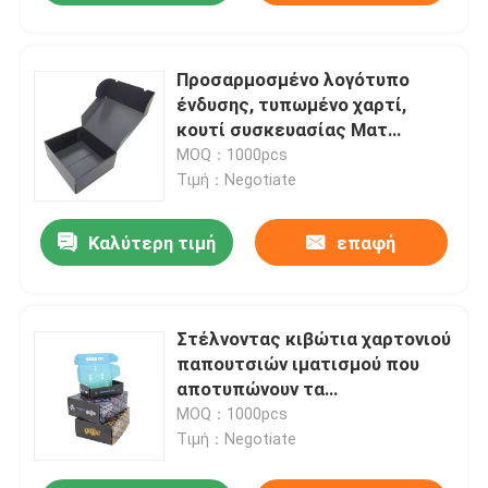
Προσαρμοσμένο λογότυπο
ένδυσης, τυπωμένο χαρτί,
κουτί συσκευασίας Ματ
πλαστικοποίηση
MOQ：1000pcs
Τιμή：Negotiate
Καλύτερη τιμή
επαφή
Στέλνοντας κιβώτια χαρτονιού
παπουτσιών ιματισμού που
αποτυπώνουν τα
ανακυκλωμένα υλικά σε
MOQ：1000pcs
ανάγλυφο
Τιμή：Negotiate