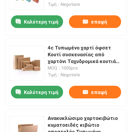
Τιμή：Negotiate
Προϊόντα
Καλύτερη τιμή
επαφή
βίντεο
4c Τυπωμένο χαρτί όφσετ
Εκτύπωση βιβλίων χρωματισμού
Κουτί συσκευασίας από
χαρτόνι Ταχυδρομικά κουτιά
αποστολής
MOQ：1000pcs
Εκτύπωση βιβλίων εικόνων
Τιμή：Negotiate
Εκτύπωση σημειωματάριων Hardcover
Καλύτερη τιμή
επαφή
τυπωμένες τσάντες μεταφορέων εγγράφου
Ανακυκλώσιμο χαρτοκιβώτιο
κυματοειδές κιβώτιο
Υπηρεσίες εκτύπωσης βιβλίων κειμένων
αποστολής Τυπωμένο