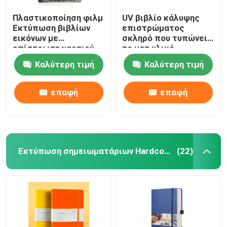
Πλαστικοποίηση φιλμ
UV βιβλίο κάλυψης
Εκτύπωση βιβλίων
επιστρώματος
εικόνων με
σκληρό που τυπώνει
επίστρωση χαρτιού
το ματ υλικό
Εκτύπωση βιβλίου με
εγγράφου τέχνης
Καλύτερη τιμή
Καλύτερη τιμή
σκληρό εξώφυλλο
επαφή
επαφή
Εκτύπωση σημειωματάριων Hardcover
(22)