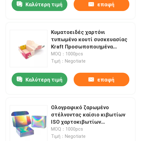
Καλύτερη τιμή
επαφή
Κυματοειδές χαρτόνι
τυπωμένο κουτί συσκευασίας
Kraft Προσωποποιημένα
ταχυδρομικά κουτιά
MOQ：1000pcs
Τιμή：Negotiate
Καλύτερη τιμή
επαφή
Ολογραφικό ζαρωμένο
στέλνοντας καίσιο κιβωτίων
ISO χαρτοκιβωτίων
πιστοποιημένο
MOQ：1000pcs
Τιμή：Negotiate