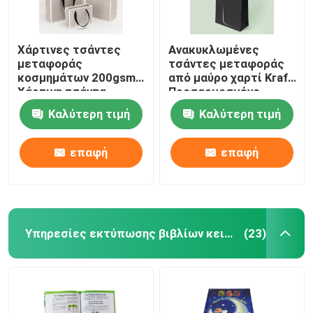
Χάρτινες τσάντες
Ανακυκλωμένες
μεταφοράς
τσάντες μεταφοράς
κοσμημάτων 200gsm
από μαύρο χαρτί Kraft
Χάρτινη τσάντα
Προσαρμοσμένο
δώρου με χερούλια
χρώμα Patone
Καλύτερη τιμή
Καλύτερη τιμή
επαφή
επαφή
Υπηρεσίες εκτύπωσης βιβλίων κειμένων
(23)