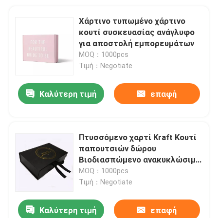
Χάρτινο τυπωμένο χάρτινο
κουτί συσκευασίας ανάγλυφο
για αποστολή εμπορευμάτων
MOQ：1000pcs
Τιμή：Negotiate
Καλύτερη τιμή
επαφή
Πτυσσόμενο χαρτί Kraft Κουτί
παπουτσιών δώρου
Βιοδιασπώμενο ανακυκλώσιμο
χρώμα Cmyk
MOQ：1000pcs
Τιμή：Negotiate
Καλύτερη τιμή
επαφή