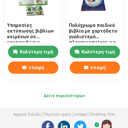
Υπηρεσίες
Πολύχρωμα παιδικά
εκτύπωσης βιβλίων
βιβλία με χαρτόδετο
κειμένων σε
γυαλιστερό
χαρτοκιβώτιο
πλαστικοποίηση για
εικόνων Υλικά από
εκτύπωση
Καλύτερη τιμή
Καλύτερη τιμή
σμάλτο χαρτί για
παιδιά
επαφή
επαφή
Δείτε περισσότερων
Αρχική Σελίδα
Περίπου εμείς
επαφή
Desktop Site