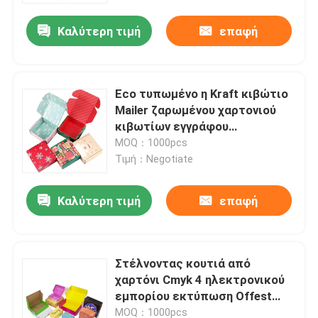
Καλύτερη τιμή
επαφή
Eco τυπωμένο η Kraft κιβώτιο
Mailer ζαρωμένου χαρτονιού
κιβωτίων εγγράφου
συσκευάζοντας
MOQ：1000pcs
Τιμή：Negotiate
Καλύτερη τιμή
επαφή
Σπίτι
Στέλνοντας κουτιά από
Σχετικά με εμάς
χαρτόνι Cmyk 4 ηλεκτρονικού
εμπορίου εκτύπωση Offest
χρώματος
Επαφές
MOQ：1000pcs