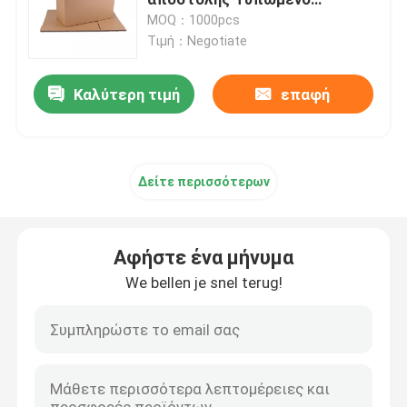
προσαρμοσμένο λογότυπο
MOQ：1000pcs
Τιμή：Negotiate
Πλήρη τυπωμένα χρώμα κιβώτια
Καλύτερη τιμή
επαφή
Εκτυπώσιμο αγγλικό λεξικό
Εκτυπώσιμο ημερολόγιο γραφείων
Δείτε περισσότερων
Τυπωμένο συσκευάζοντας κιβώτιο εγγράφου
Αφήστε ένα μήνυμα
Μη υφαμένες τσάντες
We bellen je snel terug!
Σαφές κιβώτιο φουσκαλών
Αυτοκόλλητη αυτοκόλλητη ετικέττα