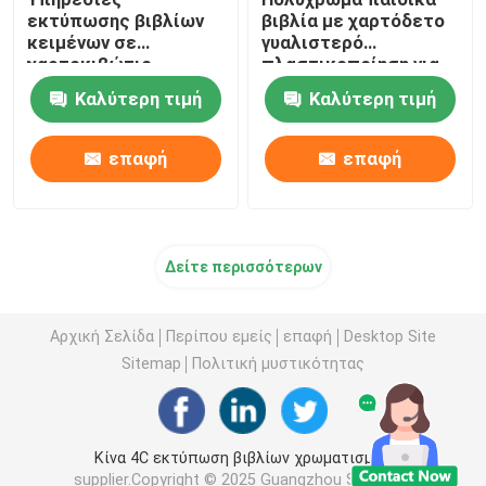
εκτύπωσης βιβλίων
βιβλία με χαρτόδετο
κειμένων σε
γυαλιστερό
χαρτοκιβώτιο
πλαστικοποίηση για
εικόνων Υλικά από
εκτύπωση
Καλύτερη τιμή
Καλύτερη τιμή
σμάλτο χαρτί για
παιδιά
επαφή
επαφή
Δείτε περισσότερων
Αρχική Σελίδα
Περίπου εμείς
επαφή
Desktop Site
Sitemap
Πολιτική μυστικότητας
Κίνα 4C εκτύπωση βιβλίων χρωματισμού
supplier.Copyright © 2025 Guangzhou Suichang