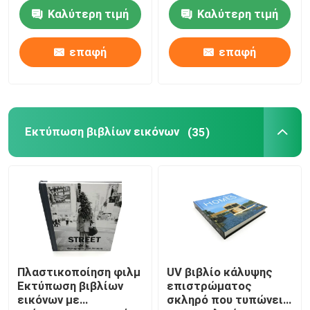
Book
Καλύτερη τιμή
Καλύτερη τιμή
Περίπου εμείς
επαφή
επαφή
Γύρος εργοστασίων
Ποιοτικός έλεγχος
Εκτύπωση βιβλίων εικόνων
(35)
Μας ελάτε σε επαφή με
Ειδήσεις
Περιπτώσεις
Πλαστικοποίηση φιλμ
UV βιβλίο κάλυψης
Εκτύπωση βιβλίων
επιστρώματος
εικόνων με
σκληρό που τυπώνει
Εκτύπωση βιβλίων χρωματισμού