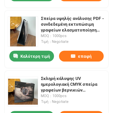
Σπείρα υψηλής ανάλυσης PDF -
συνδεδεμένη εκτυπώσιμη
γραφείων ελασματοποίηση
ταινιών κάλυψης αρμόδιων για
MOQ：1000pcs
το σχεδιασμό σκληρή
Τιμή：Negotiate
Καλύτερη τιμή
επαφή
Σκληρή κάλυψης UV
ημερολογιακή CMYK σπείρα
γραφείων βερνικιών
εκτυπώσιμη που δεσμεύει
MOQ：1000pcs
128gsm
Τιμή：Negotiate