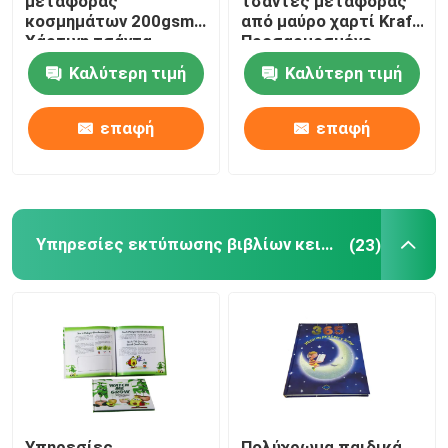
μεταφοράς
τσάντες μεταφοράς
κοσμημάτων 200gsm
από μαύρο χαρτί Kraft
Χάρτινη τσάντα
Προσαρμοσμένο
δώρου με χερούλια
χρώμα Patone
Καλύτερη τιμή
Καλύτερη τιμή
επαφή
επαφή
Υπηρεσίες εκτύπωσης βιβλίων κειμένων
(23)
Υπηρεσίες
Πολύχρωμα παιδικά