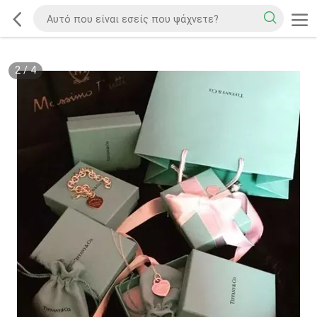
2
/
4