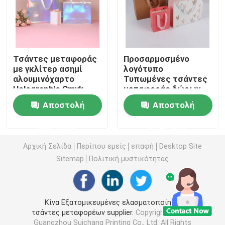
Εκτύπωση βιβλίων εικόνων
Εκτύπωση σημειωματάριων Hardcover
Τσάντες μεταφοράς
Προσαρμοσμένο
με γκλίτερ ασημί
λογότυπο
αλουμινόχαρτο
Τυπωμένες τσάντες
Holographic Cmyk
μεταφοράς δώρων
τυπωμένες τσάντες μεταφορέων εγγράφου
Color
Εξατομικευμένη
Αποστολή
Αποστολή
γυαλιστερή
πλαστικοποίηση
Υπηρεσίες εκτύπωσης βιβλίων κειμένων
ερώτησης
ερώτησης
Αρχική Σελίδα
Περίπου εμείς
επαφή
Desktop Site
Πλήρη τυπωμένα χρώμα κιβώτια
Sitemap
Πολιτική μυστικότητας
Εκτυπώσιμο αγγλικό λεξικό
Κίνα Εξατομικευμένες ελασματοποίηση
τσάντες μεταφορέων supplier.
Copyright © 2026
Εκτυπώσιμο ημερολόγιο γραφείων
Guangzhou Suichang Printing Co., Ltd. All Rights