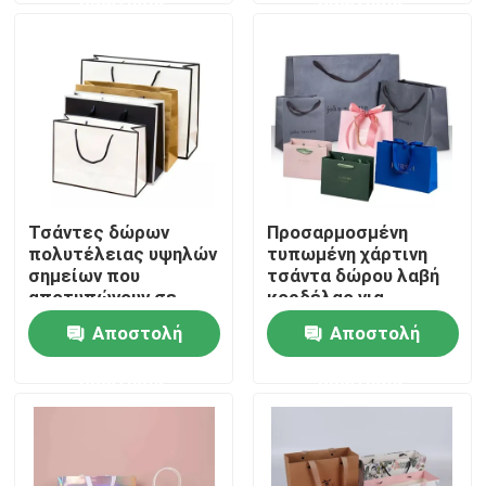
Περίπου εμείς
Γύρος εργοστασίων
Ποιοτικός έλεγχος
Τσάντες δώρων
Προσαρμοσμένη
πολυτέλειας υψηλών
τυπωμένη χάρτινη
Μας ελάτε σε επαφή με
σημείων που
τσάντα δώρου λαβή
αποτυπώνουν σε
κορδέλας για
ανάγλυφο με το
μπουτίκ
Αποστολή
Αποστολή
Ειδήσεις
λογότυπο συνήθειας
που τυπώνεται
ερώτησης
ερώτησης
Περιπτώσεις
Εκτύπωση βιβλίων χρωματισμού