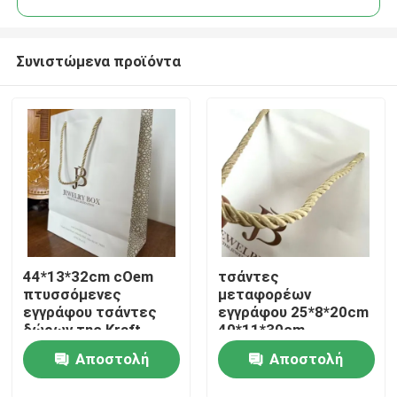
Συνιστώμενα προϊόντα
44*13*32cm cOem
τσάντες
Σπίτι
πτυσσόμενες
μεταφορέων
εγγράφου τσάντες
εγγράφου 25*8*20cm
δώρων της Kraft
40*11*30cm
Προϊόντα
τσαντών άσπρες
Washable
Αποστολή
Αποστολή
washable
πτυσσόμενες
τυπωμένες
Βίντεο
ερώτησης
ερώτησης