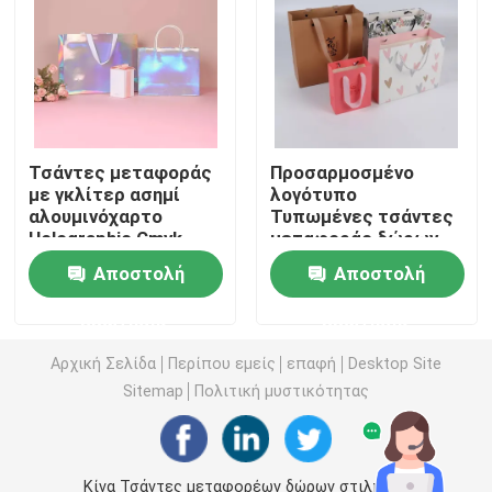
Εκτύπωση βιβλίων εικόνων
Εκτύπωση σημειωματάριων Hardcover
Τσάντες μεταφοράς
Προσαρμοσμένο
με γκλίτερ ασημί
λογότυπο
τυπωμένες τσάντες μεταφορέων εγγράφου
αλουμινόχαρτο
Τυπωμένες τσάντες
Holographic Cmyk
μεταφοράς δώρων
Color
Εξατομικευμένη
Υπηρεσίες εκτύπωσης βιβλίων κειμένων
Αποστολή
Αποστολή
γυαλιστερή
πλαστικοποίηση
ερώτησης
ερώτησης
Πλήρη τυπωμένα χρώμα κιβώτια
Αρχική Σελίδα
Περίπου εμείς
επαφή
Desktop Site
Sitemap
Πολιτική μυστικότητας
Εκτυπώσιμο αγγλικό λεξικό
Εκτυπώσιμο ημερολόγιο γραφείων
Κίνα Τσάντες μεταφορέων δώρων στιλπνές