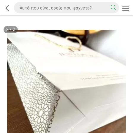
2
/
2