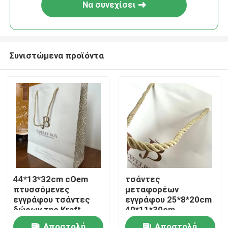
Να συνεχίσει
Συνιστώμενα προϊόντα
Σπίτι
44*13*32cm cOem
τσάντες
πτυσσόμενες
μεταφορέων
Προϊόντα
εγγράφου τσάντες
εγγράφου 25*8*20cm
δώρων της Kraft
40*11*30cm
τσαντών άσπρες
Washable
Βίντεο
Αποστολή
Αποστολή